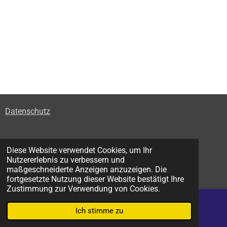
Datenschutz
Impressum
Diese Website verwendet Cookies, um Ihr
Nutzererlebnis zu verbessern und
© 2023 - 2026 LVJ-Team Hannoverscher RGZ e.V.
maßgeschneiderte Anzeigen anzuzeigen. Die
Mit Unterstützung von
Webador
fortgesetzte Nutzung dieser Website bestätigt Ihre
Zustimmung zur Verwendung von Cookies.
Ich stimme zu
E-Mail
WhatsApp